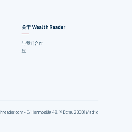
关于 Wealth Reader
与我们合作
压
reader.com - C/ Hermosilla 48, 1º Dcha. 28001 Madrid