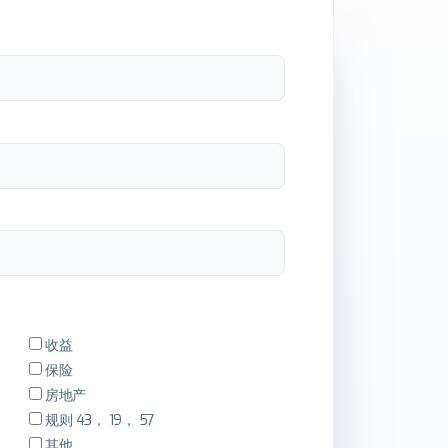
收益
保险
房地产
规则 43， 19， 57
其他