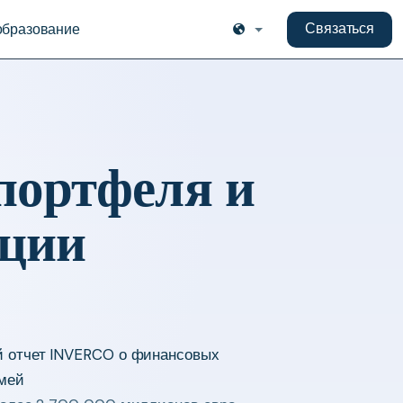
Связаться
бразование
портфеля и
иции
й отчет INVERCO о финансовых
мей