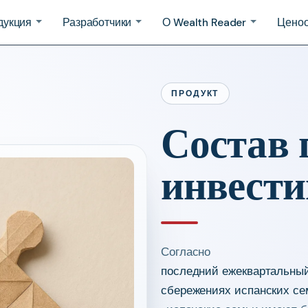
дукция
Разработчики
О Wealth Reader
Ценоо
ПРОДУКТ
Состав 
инвест
Согласно
последний ежеквартальны
сбережениях испанских се