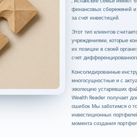
, испанские семьи имеют 
финансовых сбережений и 
за счет инвестиций.
Этот тип клиентов считае
учреждениями, которые ко
их позиции в своей организ
счет дифференцированного
Консолидированные инстру
многосущностные и с акту
эволюцию устаревших файл
Wealth Reader получает до
ошибок. Мы заботимся о т
инвестиционных портфелей,
момента создания портфел