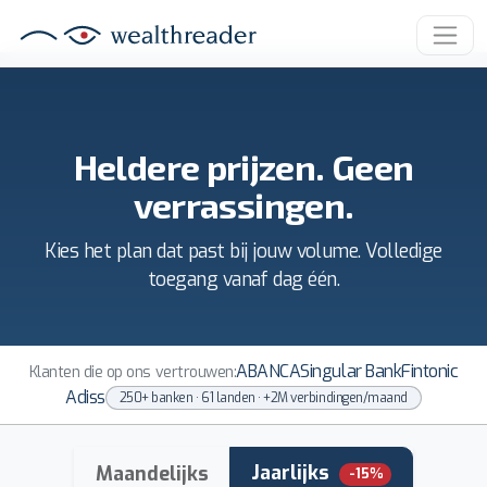
Heldere prijzen. Geen
verrassingen.
Kies het plan dat past bij jouw volume. Volledige
toegang vanaf dag één.
ABANCA
Singular Bank
Fintonic
Klanten die op ons vertrouwen:
Adiss
250+ banken · 61 landen · +2M verbindingen/maand
Jaarlijks
Maandelijks
-15%