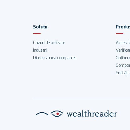
Soluţii
Produ
Cazuri de utilizare
Acces l
Industrii
Verifica
Dimensiunea companiei
Obținere
Compone
Entități