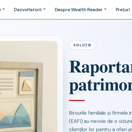
e
Dezvoltatorii
Despre Wealth Reader
Prețuri
SOLUȚIE
Raporta
patrimon
Birourile familiale și firmel
(EAFI) au nevoie de o viziun
clienților lor pentru a oferi