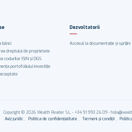
se
Dezvoltatorii
a bănci
Accesul la documentație și sprijini
rea dreptului de proprietate
a codurilor ISIN și DGS
nța portofoliului investiție
 acceptate
Copyright © 2026 Wealth Reader S.L. - +34 91 993 26 09 - hola@wealth
Aviz juridic
,
Politica de confidențialitate
,
Termeni și condiții
,
Politic