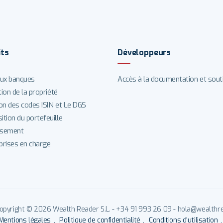
its
Développeurs
ux banques
Accès à la documentation et sout
tion de la propriété
on des codes ISIN et Le DGS
tion du portefeuille
ssement
 prises en charge
opyright © 2026 Wealth Reader S.L. - +34 91 993 26 09 - hola@wealthrea
Mentions légales
,
Politique de confidentialité
,
Conditions d'utilisation