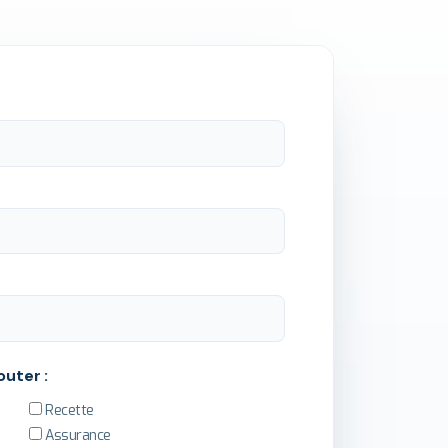
outer :
Recette
Assurance