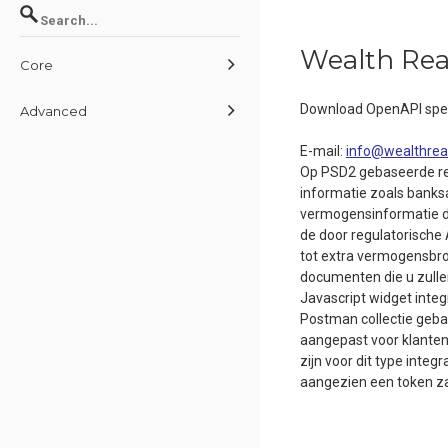
Wealth Re
Core
Download OpenAPI spec
Advanced
E-mail
:
info@wealthrea
Op PSD2 gebaseerde reg
informatie zoals banksa
vermogensinformatie die
de door regulatorische
tot extra vermogensbron
documenten die u zullen
Javascript widget integ
Postman collectie gebas
aangepast voor klanten
zijn voor dit type inte
aangezien een token za