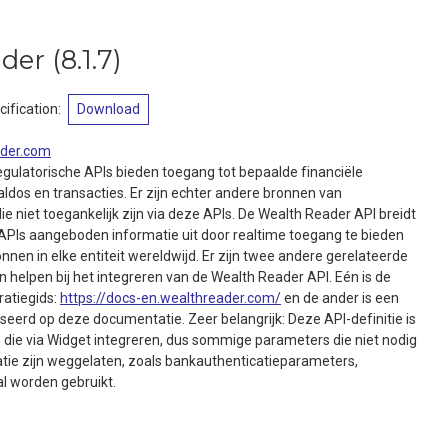
ader
(
8.1.7
)
ification
:
Download
der.com
ulatorische APIs bieden toegang tot bepaalde financiële
ldos en transacties. Er zijn echter andere bronnen van
 niet toegankelijk zijn via deze APIs. De Wealth Reader API breidt
 APIs aangeboden informatie uit door realtime toegang te bieden
nen in elke entiteit wereldwijd. Er zijn twee andere gerelateerde
 helpen bij het integreren van de Wealth Reader API. Eén is de
ratiegids:
https://docs-en.wealthreader.com/
en de ander is een
eerd op deze documentatie. Zeer belangrijk: Deze API-definitie is
 die via Widget integreren, dus sommige parameters die niet nodig
gratie zijn weggelaten, zoals bankauthenticatieparameters,
l worden gebruikt.