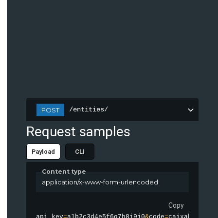
/entities/
POST
Request samples
Payload
CLI
Content type
application/x-www-form-urlencoded
Copy
api_key
=
a1b2c3d4e5f6g7h8i9j0
&
code
=
caixabank
&
to