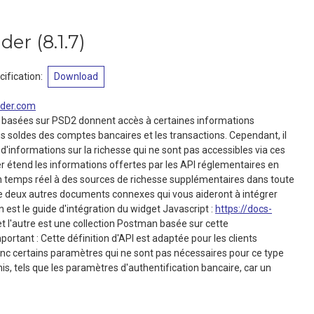
ader
(
8.1.7
)
ification
:
Download
der.com
 basées sur PSD2 donnent accès à certaines informations
les soldes des comptes bancaires et les transactions. Cependant, il
d'informations sur la richesse qui ne sont pas accessibles via ces
r étend les informations offertes par les API réglementaires en
n temps réel à des sources de richesse supplémentaires dans toute
ste deux autres documents connexes qui vous aideront à intégrer
n est le guide d'intégration du widget Javascript :
https://docs-
t l'autre est une collection Postman basée sur cette
ortant : Cette définition d'API est adaptée pour les clients
onc certains paramètres qui ne sont pas nécessaires pour ce type
is, tels que les paramètres d'authentification bancaire, car un