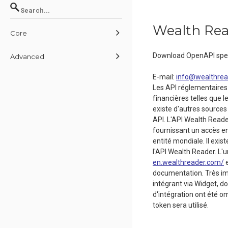
Wealth Re
Core
Download OpenAPI spec
Advanced
E-mail
:
info@wealthrea
Les API réglementaires
financières telles que 
existe d'autres sources 
API. L'API Wealth Reade
fournissant un accès e
entité mondiale. Il exi
l'API Wealth Reader. L'u
en.wealthreader.com/
e
documentation. Très imp
intégrant via Widget, d
d'intégration ont été om
token sera utilisé.