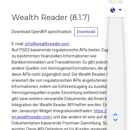
Wealth Reader
(
8.1.7
)
Download OpenAPI specification
:
Download
E-mail
:
info@wealthreader.com
Auf PSD2 basierende regulatorische APIs bieten Zugang
zu bestimmten finanziellen Informationen wie
Bankkontensalden und Transaktionen. Es gibt jedoch
andere Quellen von Vermögensinformationen, die über
diese APIs nicht zugänglich sind. Die Wealth Reader API
erweitert die von regulatorischen APIs angebotenen
Informationen, indem sie Echtzeitzugang zu zusätzlichen
Vermögensquellen in jeder Einrichtung weltweit bietet. Es
gibt zwei weitere verwandte Dokumente, die Ihnen bei der
Integration der Wealth Reader API helfen werden. Eines ist
der Javascript-Widget-Integrationsleitfaden:
https://docs-
en.wealthreader.com/
und das andere ist eine auf dieser
Dokumentation basierende Postman-Sammlung. Sehr
wichtig: Diese API-Definition ist für Kunden angepasst, die